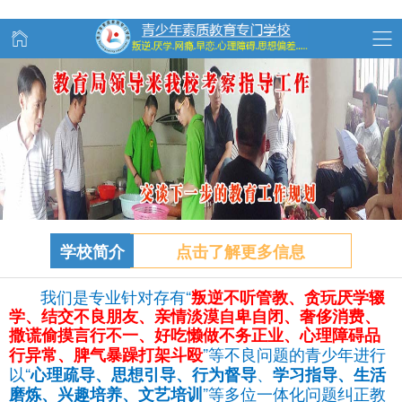
学校简介
点击了解更多信息
我们是专业针对存有“
叛逆不听管教、
贪玩
厌学辍
学、结交不良朋友、亲情淡漠自卑自闭、奢侈消费、
撒谎偷摸言行不一、好吃懒做不务正业、心理障碍品
”等不良问题的青少年进行
行异常、脾气暴躁打架斗殴
以“
、
心理疏导、思想引导、行为督导
学习指导、生活
”等多位一体化问题纠正教
磨炼、兴趣培养、文艺培训