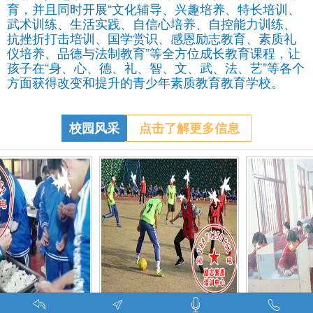
育，并且同时开展“文化辅导、兴趣培养、特长培训、
武术训练、生活实践、自信心培养、自控能力训练、
抗挫折打击培训、国学赏识、感恩励志教育、素质礼
仪培养、品德与法制教育”等全方位成长教育课程，让
孩子在“身、心、德、礼、智、文、武、法、艺”等各个
方面获得改变和提升的青少年素质教育教育学校。
校园风采
点击了解更多信息
特训学校师生携手包饺子体验生活美味-湖南青少年励志教育学校
叛逆期孩子管教学校学生课外足球赛-叛逆的孩子怎么办