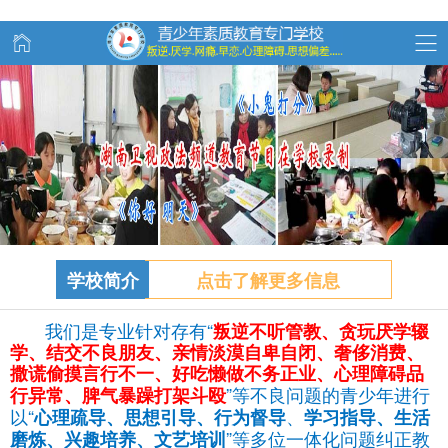
学校简介
点击了解更多信息
我们是专业针对存有“
叛逆不听管教、
贪玩
厌学辍
学、结交不良朋友、亲情淡漠自卑自闭、奢侈消费、
撒谎偷摸言行不一、好吃懒做不务正业、心理障碍品
”等不良问题的青少年进行
行异常、脾气暴躁打架斗殴
以“
、
心理疏导、思想引导、行为督导
学习指导、生活
”等多位一体化问题纠正教
磨炼、兴趣培养、文艺培训