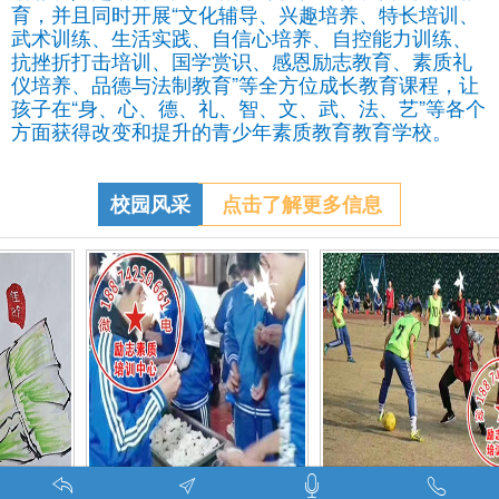
育，并且同时开展“文化辅导、兴趣培养、特长培训、
武术训练、生活实践、自信心培养、自控能力训练、
抗挫折打击培训、国学赏识、感恩励志教育、素质礼
仪培养、品德与法制教育”等全方位成长教育课程，让
孩子在“身、心、德、礼、智、文、武、法、艺”等各个
方面获得改变和提升的青少年素质教育教育学校。
校园风采
点击了解更多信息
调皮的学生叛逆的孩子在特训学校娱乐中学习-调皮的问题学生怎么教育找什么机构
特训学校师生携手包饺子体验生活美味-湖南青少年励志教育学校