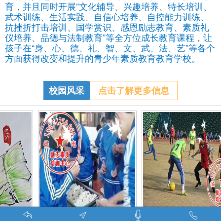
育，并且同时开展“文化辅导、兴趣培养、特长培训、
武术训练、生活实践、自信心培养、自控能力训练、
抗挫折打击培训、国学赏识、感恩励志教育、素质礼
仪培养、品德与法制教育”等全方位成长教育课程，让
孩子在“身、心、德、礼、智、文、武、法、艺”等各个
方面获得改变和提升的青少年素质教育教育学校。
校园风采
点击了解更多信息
调皮的学生叛逆的孩子在特训学校娱乐中学习-调皮的问题学生怎么教育找什么机构
特训学校师生携手包饺子体验生活美味-湖南青少年励志教育学校