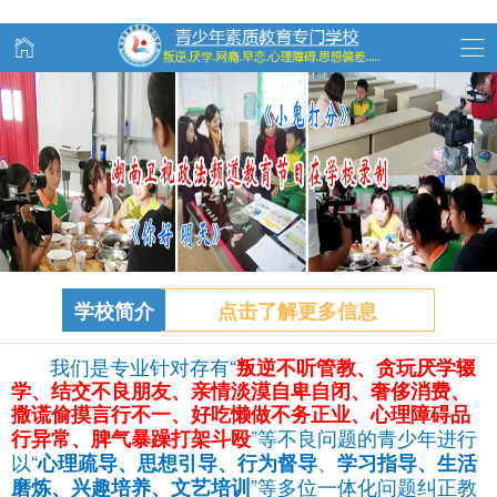
学校简介
点击了解更多信息
我们是专业针对存有“
叛逆不听管教、
贪玩
厌学辍
学、结交不良朋友、亲情淡漠自卑自闭、奢侈消费、
撒谎偷摸言行不一、好吃懒做不务正业、心理障碍品
”等不良问题的青少年进行
行异常、脾气暴躁打架斗殴
以“
、
心理疏导、思想引导、行为督导
学习指导、生活
”等多位一体化问题纠正教
磨炼、兴趣培养、文艺培训