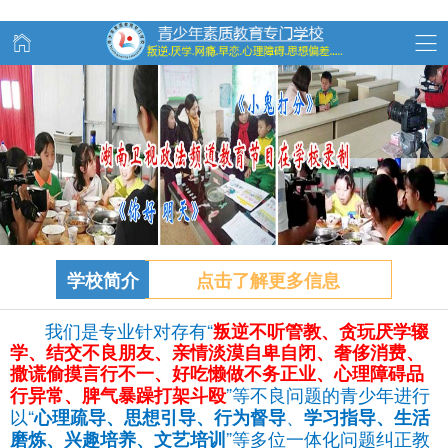
学校简介
点击了解更多信息
我们是专业针对存有“
叛逆不听管教、
贪玩
厌学辍
学、结交不良朋友、亲情淡漠自卑自闭、奢侈消费、
撒谎偷摸言行不一、好吃懒做不务正业、心理障碍品
”等不良问题的青少年进行
行异常、脾气暴躁打架斗殴
以“
、
心理疏导、思想引导、行为督导
学习指导、生活
”等多位一体化问题纠正教
磨炼、兴趣培养、文艺培训