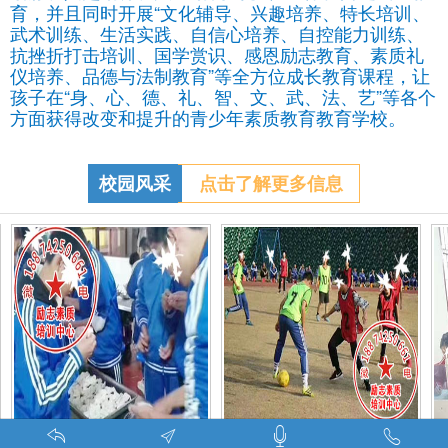
育，并且同时开展“文化辅导、兴趣培养、特长培训、
武术训练、生活实践、自信心培养、自控能力训练、
抗挫折打击培训、国学赏识、感恩励志教育、素质礼
仪培养、品德与法制教育”等全方位成长教育课程，让
孩子在“身、心、德、礼、智、文、武、法、艺”等各个
方面获得改变和提升的青少年素质教育教育学校。
校园风采
点击了解更多信息
特训学校师生携手包饺子体验生活美味-湖南青少年励志教育学校
叛逆期孩子管教学校学生课外足球赛-叛逆的孩子怎么办